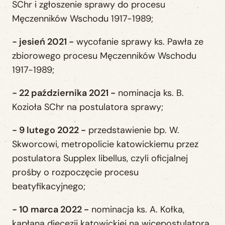
SChr i zgłoszenie sprawy do procesu
Męczenników Wschodu 1917-1989;
- jesień 2021 -
wycofanie sprawy ks. Pawła ze
zbiorowego procesu Męczenników Wschodu
1917-1989;
- 22 października 2021 -
nominacja ks. B.
Kozioła SChr na postulatora sprawy;
- 9 lutego 2022 -
przedstawienie bp. W.
Skworcowi, metropolicie katowickiemu przez
postulatora Supplex libellus, czyli oficjalnej
prośby o rozpoczęcie procesu
beatyfikacyjnego;
- 10 marca 2022 -
nominacja ks. A. Kołka,
kapłana diecezji katowickiej na wicepostulatora