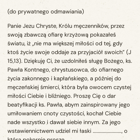
(do prywatnego odmawiania)
Panie Jezu Chryste, Królu męczenników, przez
swoją zbawczą ofiarę krzyżową pokazałeś
światu, iż „nie ma większej miłości od tej, gdy
ktoś życie swoje oddaje za przyjaciół swoich” (J
15,13). Dziękuję Ci, że uzdolniłeś sługę Bożego, ks.
Pawła Kontnego, chrystusowca, do ofiarnego
życia zakonnego i kapłańskiego, a później do
męczeńskiej śmierci, która była owocem czystej
miłości Ciebie i bliźniego. Proszę Cię o dar
beatyfikacji ks. Pawła, abym zainspirowany jego
umiłowaniem cnoty czystości, kochał Ciebie
nade wszystko i dawał siebie innym. Za jego
wstawiennictwem udziel mi łaski ......................., o
którą pokornie proszę.