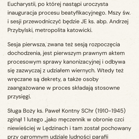
Eucharystii, po której nastąpi uroczysta
inauguracja procesu beatyfikacyjnego. Mszy św.
i sesji przewodniczyć będzie JE ks. abp. Andrzej
Przybylski, metropolita katowicki.
Sesja pierwsza, zwana też sesją rozpoczęcia
dochodzenia, jest pierwszym prawnym aktem
procesowym sprawy kanonizacyjnej i odbywa
się zazwyczaj z udziałem wiernych. Wtedy też
wręczane są dekrety, a także osoby
zaangażowane w proces składają stosowne
przysięgi.
Sługa Boży ks. Paweł Kontny SChr (1910-1945)
zginął 1 lutego „jako męczennik w obronie czci
niewieściej w Lędzinach i tam został pochowany
przy ogromnym udziale ludności parafii