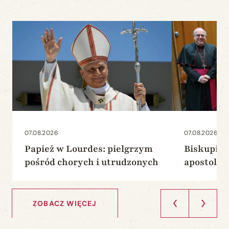
07.08.2026
07.08.2026
Papież w Lourdes: pielgrzym
Biskupi o
pośród chorych i utrudzonych
apostolsk
Francji: w
ZOBACZ WIĘCEJ