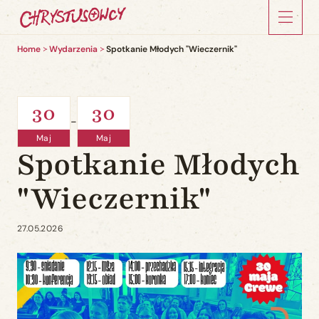
Home
Wydarzenia
Spotkanie Młodych "Wieczernik"
30
30
-
Maj
Maj
Spotkanie Młodych
"Wieczernik"
27.05.2026