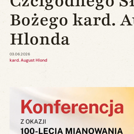
Czcigodnego S
Bożego kard. 
Hlonda
03.06.2026
kard. August Hlond