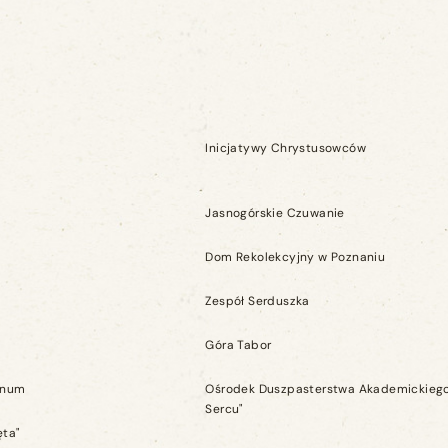
Inicjatywy Chrystusowców
Jasnogórskie Czuwanie
Dom Rekolekcyjny w Poznaniu
Zespół Serduszka
Góra Tabor
anum
Ośrodek Duszpasterstwa Akademickieg
Sercu"
ęta"