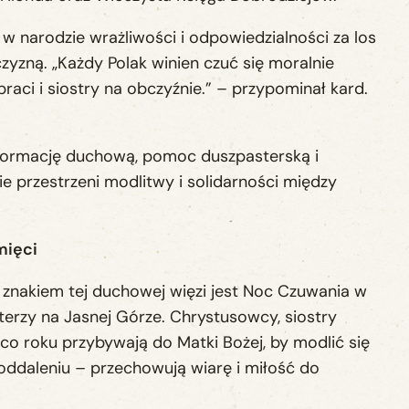
 w narodzie wrażliwości i odpowiedzialności za los
yzną. „Każdy Polak winien czuć się moralnie
raci i siostry na obczyźnie.” – przypominał kard.
formację duchową, pomoc duszpasterską i
ie przestrzeni modlitwy i solidarności między
mięci
znakiem tej duchowej więzi jest Noc Czuwania w
pasterzy na Jasnej Górze. Chrystusowcy, siostry
 co roku przybywają do Matki Bożej, by modlić się
 oddaleniu – przechowują wiarę i miłość do