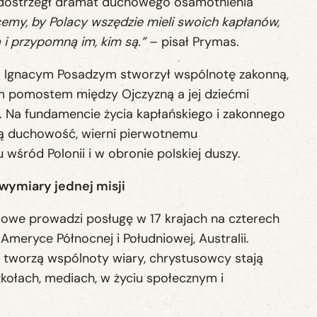
 dostrzegł dramat duchowego osamotnienia
emy, by Polacy wszędzie mieli swoich kapłanów,
 i przypomną im, kim są.”
– pisał Prymas.
. Ignacym Posadzym stworzył wspólnotę zakonną,
m pomostem między Ojczyzną a jej dziećmi
. Na fundamencie życia kapłańskiego i zakonnego
ą duchowość, wierni pierwotnemu
wśród Polonii i w obronie polskiej duszy.
 wymiary jednej misji
owe prowadzi posługę w 17 krajach na czterech
Ameryce Północnej i Południowej, Australii.
y tworzą wspólnoty wiary, chrystusowcy stają
zkołach, mediach, w życiu społecznym i