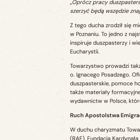
„Oprócz pracy duszpasters
szerzyć będą wszędzie zna
Z tego ducha zrodził się m
w Poznaniu. To jedno z najs
inspiruje duszpasterzy i w
Eucharystii.
Towarzystwo prowadzi tak
o. Ignacego Posadzego. Oficy
duszpasterskie, pomoce hom
także materiały formacyjne 
wydawnictw w Polsce, które
Ruch Apostolstwa Emigrac
W duchu charyzmatu Towar
(RAE), Fundacja Kardynała