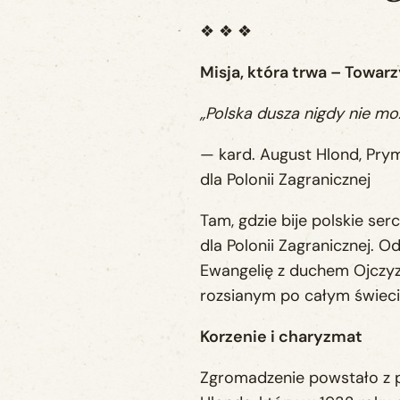
❖ ❖ ❖
Misja, która trwa – Towar
„Polska dusza nigdy nie moż
— kard. August Hlond, Pry
dla Polonii Zagranicznej
Tam, gdzie bije polskie s
dla Polonii Zagranicznej. 
Ewangelię z duchem Ojczyzn
rozsianym po całym świeci
Korzenie i charyzmat
Zgromadzenie powstało z p