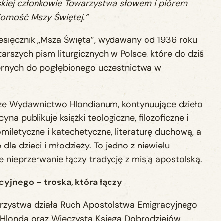
kiej członkowie Towarzystwa słowem i piórem
jomość Mszy Świętej.”
iesięcznik „Msza Święta”, wydawany od 1936 roku
tarszych pism liturgicznych w Polsce, które do dziś
iernych do pogłębionego uczestnictwa w
że Wydawnictwo Hlondianum, kontynuujące dzieło
na publikuje książki teologiczne, filozoficzne i
iletyczne i katechetyczne, literaturę duchową, a
dla dzieci i młodzieży. To jedno z niewielu
 nieprzerwanie łączy tradycję z misją apostolską.
yjnego – troska, która łączy
zystwa działa Ruch Apostolstwa Emigracyjnego
 Hlonda oraz Wieczysta Księga Dobrodziejów.