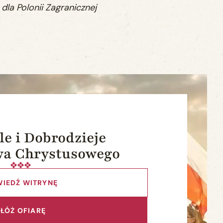
la Polonii Zagranicznej
le i Dobrodzieje
wa Chrystusowego
IEDŹ WITRYNĘ
ZŁÓŻ OFIARĘ