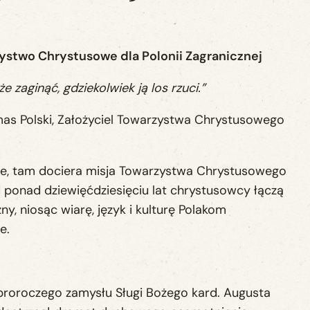
zystwo Chrystusowe dla Polonii Zagranicznej
e zaginąć, gdziekolwiek ją los rzuci.”
mas Polski, Założyciel Towarzystwa Chrystusowego
erce, tam dociera misja Towarzystwa Chrystusowego
Od ponad dziewięćdziesięciu lat chrystusowcy łączą
y, niosąc wiarę, język i kulturę Polakom
e.
roroczego zamysłu Sługi Bożego kard. Augusta