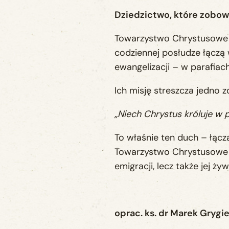
Dziedzictwo, które zobow
Towarzystwo Chrystusowe t
codziennej posłudze łączą
ewangelizacji – w parafiac
Ich misję streszcza jedno z
„Niech Chrystus króluje w p
To właśnie ten duch – łączą
Towarzystwo Chrystusowe po
emigracji, lecz także jej ż
oprac. ks. dr Marek Grygi