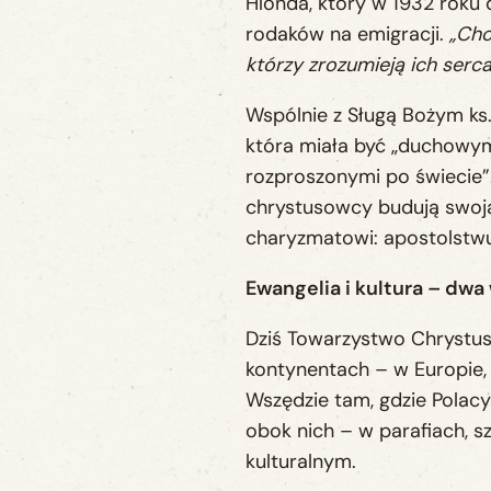
Hlonda, który w 1932 roku
rodaków na emigracji.
„Chc
którzy zrozumieją ich serca
Wspólnie z Sługą Bożym ks
która miała być „duchowy
rozproszonymi po świecie”
chrystusowcy budują swoj
charyzmatowi: apostolstwu 
Ewangelia i kultura – dwa
Dziś Towarzystwo Chrystus
kontynentach – w Europie, 
Wszędzie tam, gdzie Polac
obok nich – w parafiach, s
kulturalnym.