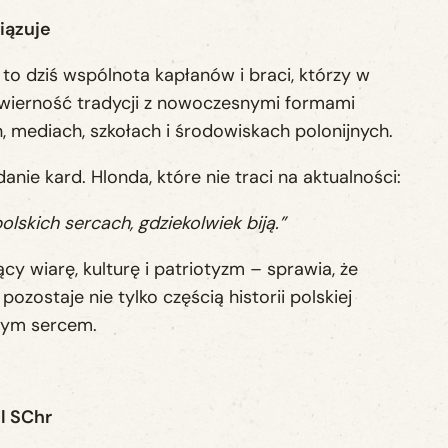
iązuje
o dziś wspólnota kapłanów i braci, którzy w
 wierność tradycji z nowoczesnymi formami
h, mediach, szkołach i środowiskach polonijnych.
danie kard. Hlonda, które nie traci na aktualności:
olskich sercach, gdziekolwiek biją.”
cy wiarę, kulturę i patriotyzm – sprawia, że
zostaje nie tylko częścią historii polskiej
ywym sercem.
el SChr