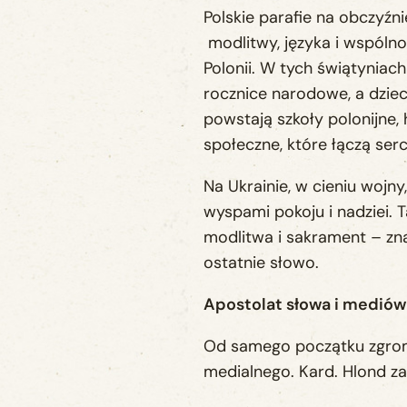
Polskie parafie na obczyźn
modlitwy, języka i wspólnot
Polonii. W tych świątynia
rocznice narodowe, a dzieci 
powstają szkoły polonijne, 
społeczne, które łączą serc
Na Ukrainie, w cieniu wojn
wyspami pokoju i nadziei. 
modlitwa i sakrament – zna
ostatnie słowo.
Apostolat słowa i mediów
Od samego początku zgrom
medialnego. Kard. Hlond z