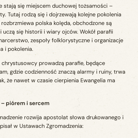
ie stają się miejscem duchowej tożsamości –
y. Tutaj rodzą się i dojrzewają kolejne pokolenia
ch rozbrzmiewa polska kolęda, obchodzone są
uczą się historii i wiary ojców. Wokół parafii
harcerstwo, zespoły folklorystyczne i organizacje
a i pokolenia.
y, chrystusowcy prowadzą parafie, będące
Tam, gdzie codzienność znaczą alarmy i ruiny, trwa
k, że nawet w czasie cierpienia Ewangelia ma
 – piórem i sercem
adzenie rozwija apostolat słowa drukowanego i
apisał w Ustawach Zgromadzenia: